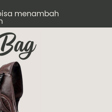
g bisa menambah
h